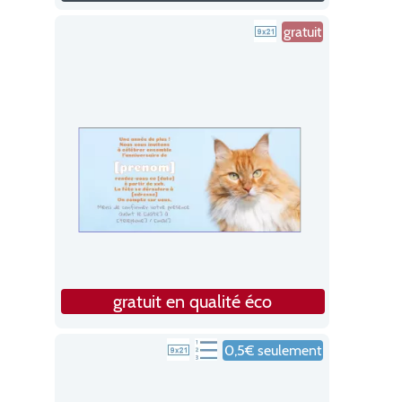
gratuit
gratuit en qualité éco
0,5€ seulement