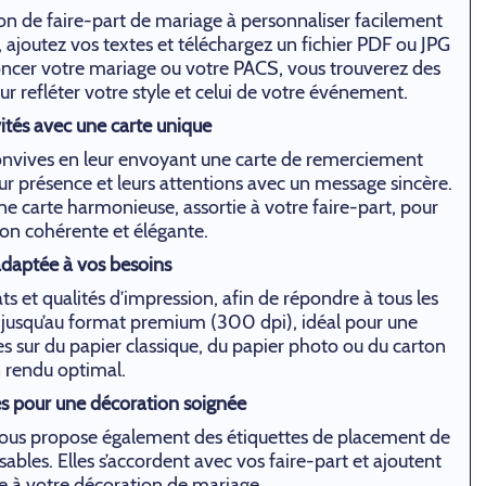
on de faire-part de mariage à personnaliser facilement
 ajoutez vos textes et téléchargez un fichier PDF ou JPG
oncer votre mariage ou votre PACS, vous trouverez des
r refléter votre style et celui de votre événement.
ités avec une carte unique
 convives en leur envoyant une carte de remerciement
ur présence et leurs attentions avec un message sincère.
 carte harmonieuse, assortie à votre faire-part, pour
n cohérente et élégante.
adaptée à vos besoins
s et qualités d’impression, afin de répondre à tous les
jusqu’au format premium (300 dpi), idéal pour une
s sur du papier classique, du papier photo ou du carton
 rendu optimal.
es pour une décoration soignée
 vous propose également des étiquettes de placement de
sables. Elles s’accordent avec vos faire-part et ajoutent
e à votre décoration de mariage.