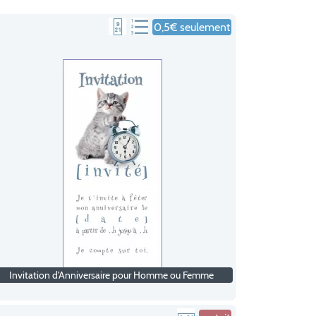
0,5€ seulement
Invitation d'Anniversaire pour Homme ou Femme