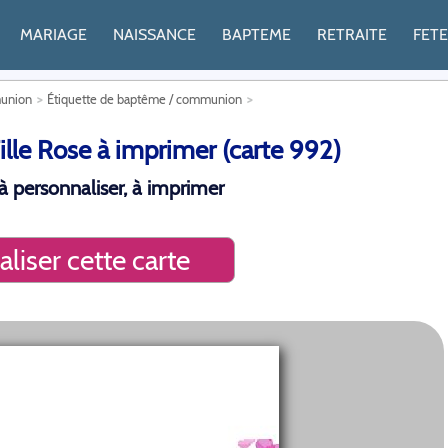
MARIAGE
NAISSANCE
BAPTEME
RETRAITE
FET
munion
Étiquette de baptême / communion
lle Rose à imprimer (carte 992)
 personnaliser, à imprimer
liser cette carte