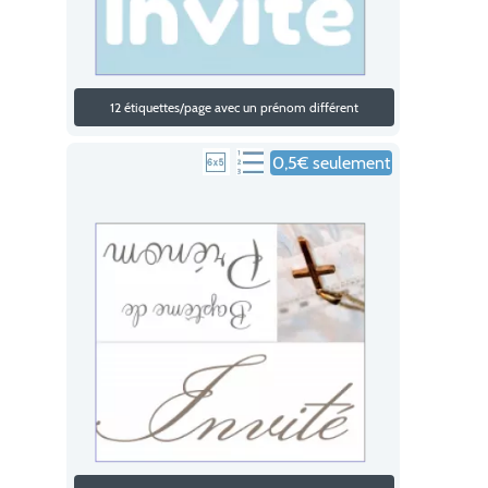
12 étiquettes/page avec un prénom différent
0,5€ seulement