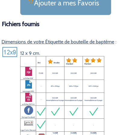
Ajouter a mes Favoris
Fichiers fournis
Dimensions de votre Étiquette de bouteille de baptême
:
12 x 9 cm.
éco
éco plus
Standard
Premium
72 DPI
100 DPI
200 DPI
300 DPI
un fichier PDF
-
472 x 354 px
945 x 709 px
1417 x 1063 px
une image JPEG
100 DPI
200 DPI
300 DPI
-
4 exemplaires sur la page.
4 exemplaires sur la page.
4 exemplaires sur la page.
un fichier PDF A4
Partage Facebook
-
-
-
Logo Carte-Discount
1 crédit
2 crédits
3 crédits