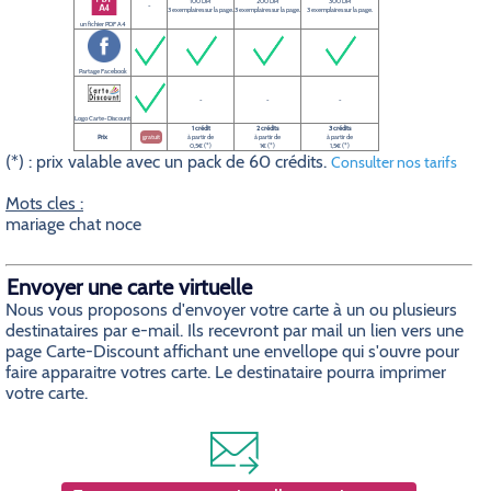
100 DPI
200 DPI
300 DPI
-
3 exemplaires sur la page.
3 exemplaires sur la page.
3 exemplaires sur la page.
un fichier PDF A4
Partage Facebook
-
-
-
Logo Carte-Discount
1 crédit
2 crédits
3 crédits
Prix
gratuit
à partir de
à partir de
à partir de
0,5€ (*)
1€ (*)
1,5€ (*)
(*) : prix valable avec un pack de 60 crédits.
Consulter nos tarifs
Mots cles :
mariage chat noce
Envoyer une carte virtuelle
Nous vous proposons d'envoyer votre carte à un ou plusieurs
destinataires par e-mail. Ils recevront par mail un lien vers une
page Carte-Discount affichant une envellope qui s'ouvre pour
faire apparaitre votres carte. Le destinataire pourra imprimer
votre carte.