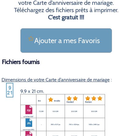
votre Carte d’anniversaire de mariage.
Téléchargez des fichiers prêts à imprimer.
C'est gratuit !!!
Ajouter a mes Favoris
Fichiers fournis
Dimensions de votre Carte d’anniversaire de mariage
:
9,9 x 21 cm.
éco
éco plus
Standard
Premium
72 DPI
100 DPI
200 DPI
300 DPI
un fichier PDF
-
390 x 827 px
780 x 1654 px
1169 x 2480 px
une image JPEG