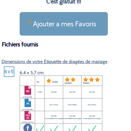
C'est gratuit !!!
Ajouter a mes Favoris
Fichiers fournis
Dimensions de votre Étiquette de dragées de mariage
:
6,4 x 5,7 cm.
éco
éco plus
Standard
Premium
72 DPI
100 DPI
200 DPI
300 DPI
un fichier PDF
-
252 x 224 px
504 x 449 px
756 x 673 px
une image JPEG
100 DPI
200 DPI
300 DPI
-
12 exemplaires sur la page.
12 exemplaires sur la page.
12 exemplaires sur la page.
un fichier PDF A4