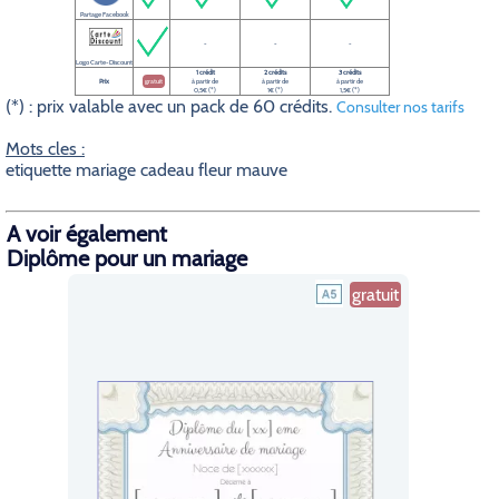
Partage Facebook
-
-
-
Logo Carte-Discount
1 crédit
2 crédits
3 crédits
Prix
gratuit
à partir de
à partir de
à partir de
0,5€ (*)
1€ (*)
1,5€ (*)
(*) : prix valable avec un pack de 60 crédits.
Consulter nos tarifs
Mots cles :
etiquette mariage cadeau fleur mauve
A voir également
Diplôme pour un mariage
gratuit