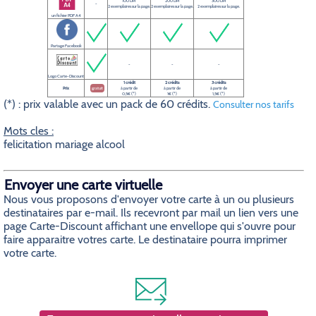
100 DPI
200 DPI
300 DPI
-
2 exemplaires sur la page.
2 exemplaires sur la page.
2 exemplaires sur la page.
un fichier PDF A4
Partage Facebook
-
-
-
Logo Carte-Discount
1 crédit
2 crédits
3 crédits
Prix
gratuit
à partir de
à partir de
à partir de
0,5€ (*)
1€ (*)
1,5€ (*)
(*) : prix valable avec un pack de 60 crédits.
Consulter nos tarifs
Mots cles :
felicitation mariage alcool
Envoyer une carte virtuelle
Nous vous proposons d'envoyer votre carte à un ou plusieurs
destinataires par e-mail. Ils recevront par mail un lien vers une
page Carte-Discount affichant une envellope qui s'ouvre pour
faire apparaitre votres carte. Le destinataire pourra imprimer
votre carte.