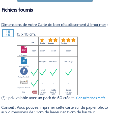
Fichiers fournis
Dimensions de votre Carte de bon rétablissement à Imprimer
:
15 x 10 cm.
éco
éco plus
Standard
Premium
72 DPI
100 DPI
200 DPI
300 DPI
un fichier PDF
-
591 x 394 px
1181 x 787 px
1772 x 1181 px
une image JPEG
Partage Facebook
-
-
-
Logo Carte-Discount
1 crédit
2 crédits
3 crédits
Prix
gratuit
à partir de
à partir de
à partir de
0,5€ (*)
1€ (*)
1,5€ (*)
(*) : prix valable avec un pack de 60 crédits.
Consulter nos tarifs
Conseil
: Vous pouvez imprimer cette carte sur du papier photo
aux dimensions de 10cm de largeur et 15cm de hauteur.