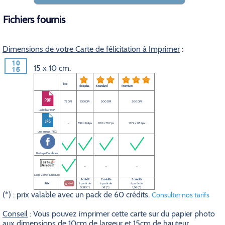
Fichiers fournis
Dimensions de votre Carte de félicitation à Imprimer
:
15 x 10 cm.
éco
éco plus
Standard
Premium
72 DPI
100 DPI
200 DPI
300 DPI
un fichier PDF
-
591 x 394 px
1181 x 787 px
1772 x 1181 px
une image JPEG
Partage Facebook
-
-
-
Logo Carte-Discount
1 crédit
2 crédits
3 crédits
Prix
gratuit
à partir de
à partir de
à partir de
0,5€ (*)
1€ (*)
1,5€ (*)
(*) : prix valable avec un pack de 60 crédits.
Consulter nos tarifs
Conseil
: Vous pouvez imprimer cette carte sur du papier photo
aux dimensions de 10cm de largeur et 15cm de hauteur.