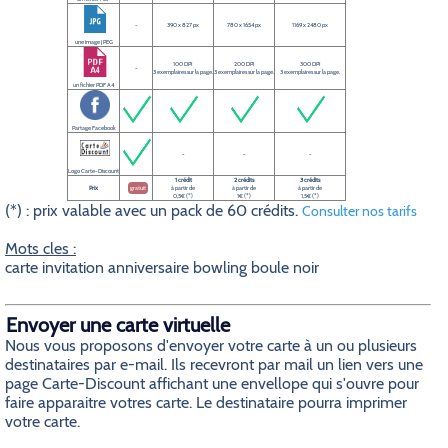
-
390 x 827 px
780 x 1654 px
1169 x 2480 px
une image JPEG
100 DPI
200 DPI
300 DPI
-
3 exemplaires sur la page.
3 exemplaires sur la page.
3 exemplaires sur la page.
un fichier PDF A4
Partage Facebook
-
-
-
Logo Carte-Discount
1 crédit
2 crédits
3 crédits
Prix
gratuit
à partir de
à partir de
à partir de
0,5€ (*)
1€ (*)
1,5€ (*)
(*) : prix valable avec un pack de 60 crédits.
Consulter nos tarifs
Mots cles :
carte invitation anniversaire bowling boule noir
Envoyer une carte virtuelle
Nous vous proposons d'envoyer votre carte à un ou plusieurs
destinataires par e-mail. Ils recevront par mail un lien vers une
page Carte-Discount affichant une envellope qui s'ouvre pour
faire apparaitre votres carte. Le destinataire pourra imprimer
votre carte.