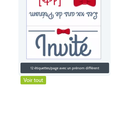
12 étiquettes/page avec un prénom différent
Voir tout