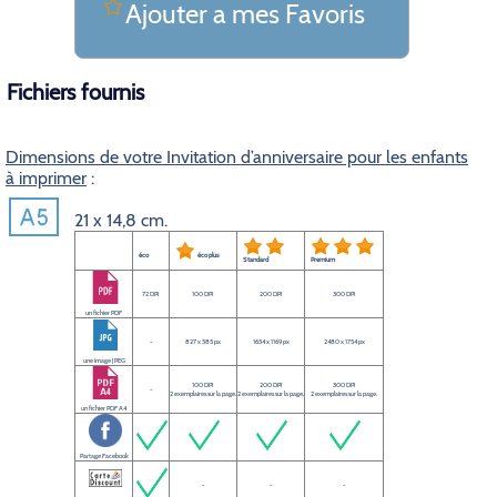
Ajouter a mes Favoris
Fichiers fournis
Dimensions de votre Invitation d’anniversaire pour les enfants
à imprimer
:
21 x 14,8 cm.
éco
éco plus
Standard
Premium
72 DPI
100 DPI
200 DPI
300 DPI
un fichier PDF
-
827 x 585 px
1654 x 1169 px
2480 x 1754 px
une image JPEG
100 DPI
200 DPI
300 DPI
-
2 exemplaires sur la page.
2 exemplaires sur la page.
2 exemplaires sur la page.
un fichier PDF A4
Partage Facebook
-
-
-