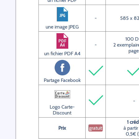
un fichier PDF
-
585 x 82
une image JPEG
100 D
-
2 exemplaire
page
un fichier PDF A4
Partage Facebook
-
Logo Carte-
Discount
1 créd
Prix
gratuit
à partir
0,5€ (