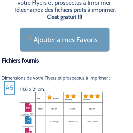
votre Flyers et prospectus à Imprimer.
Téléchargez des fichiers prêts à imprimer.
C'est gratuit !!!
Ajouter a mes Favoris
Fichiers fournis
Dimensions de votre Flyers et prospectus à Imprimer
:
14,8 x 21 cm.
éco
éco plus
Standard
Premium
72 DPI
100 DPI
200 DPI
300 DPI
un fichier PDF
-
585 x 827 px
1169 x 1654 px
1754 x 2480 px
une image JPEG