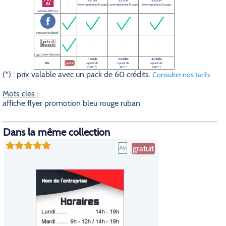
100 DPI
200 DPI
300 DPI
-
2 exemplaires sur la page.
2 exemplaires sur la page.
2 exemplaires sur la page.
un fichier PDF A4
Partage Facebook
-
-
-
Logo Carte-Discount
1 crédit
2 crédits
3 crédits
Prix
gratuit
à partir de
à partir de
à partir de
0,5€ (*)
1€ (*)
1,5€ (*)
(*) : prix valable avec un pack de 60 crédits.
Consulter nos tarifs
Mots cles :
affiche flyer promotion bleu rouge ruban
Dans la même collection
gratuit