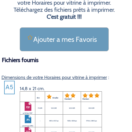
votre Horaires pour vitrine à imprimer.
Téléchargez des fichiers prêts à imprimer.
C'est gratuit !!!
Ajouter a mes Favoris
Fichiers fournis
Dimensions de votre Horaires pour vitrine à imprimer
:
14,8 x 21 cm.
éco
éco plus
Standard
Premium
72 DPI
100 DPI
200 DPI
300 DPI
un fichier PDF
-
585 x 827 px
1169 x 1654 px
1754 x 2480 px
une image JPEG