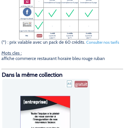
100 DPI
200 DPI
300 DPI
-
2 exemplaires sur la page.
2 exemplaires sur la page.
2 exemplaires sur la page.
un fichier PDF A4
Partage Facebook
-
-
-
Logo Carte-Discount
1 crédit
2 crédits
3 crédits
Prix
gratuit
à partir de
à partir de
à partir de
0,5€ (*)
1€ (*)
1,5€ (*)
(*) : prix valable avec un pack de 60 crédits.
Consulter nos tarifs
Mots cles :
affiche commerce restaurant horaire bleu rouge ruban
Dans la même collection
gratuit