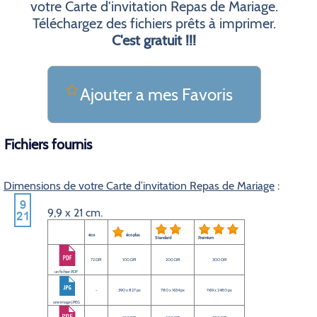
votre Carte d’invitation Repas de Mariage.
Téléchargez des fichiers prêts à imprimer.
C'est gratuit !!!
Ajouter a mes Favoris
Fichiers fournis
Dimensions de votre Carte d’invitation Repas de Mariage
:
9,9 x 21 cm.
éco
éco plus
Standard
Premium
72 DPI
100 DPI
200 DPI
300 DPI
un fichier PDF
-
390 x 827 px
780 x 1654 px
1169 x 2480 px
une image JPEG