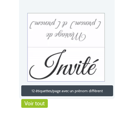
12 étiquettes/page avec un prénom différent
Voir tout