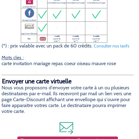
100 DPI
200 DPI
300 DPI
-
3 exemplaires sur la page.
3 exemplaires sur la page.
3 exemplaires sur la page.
un fichier PDF A4
Partage Facebook
-
-
-
Logo Carte-Discount
1 crédit
2 crédits
3 crédits
Prix
gratuit
à partir de
à partir de
à partir de
0,5€ (*)
1€ (*)
1,5€ (*)
(*) : prix valable avec un pack de 60 crédits.
Consulter nos tarifs
Mots cles :
carte invitation mariage repas coeur oiseau mauve rose
Envoyer une carte virtuelle
Nous vous proposons d'envoyer votre carte à un ou plusieurs
destinataires par e-mail. Ils recevront par mail un lien vers une
page Carte-Discount affichant une envellope qui s'ouvre pour
faire apparaitre votres carte. Le destinataire pourra imprimer
votre carte.