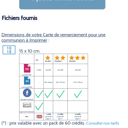
Fichiers fournis
Dimensions de votre Carte de remerciement pour une
communion à Imprimer
:
15 x 10 cm.
éco
éco plus
Standard
Premium
72 DPI
100 DPI
200 DPI
300 DPI
un fichier PDF
-
591 x 394 px
1181 x 787 px
1772 x 1181 px
une image JPEG
Partage Facebook
-
-
-
Logo Carte-Discount
1 crédit
2 crédits
3 crédits
Prix
gratuit
à partir de
à partir de
à partir de
0,5€ (*)
1€ (*)
1,5€ (*)
(*) : prix valable avec un pack de 60 crédits.
Consulter nos tarifs