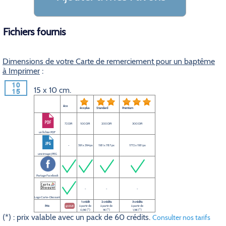
Fichiers fournis
Dimensions de votre Carte de remerciement pour un baptême
à Imprimer
:
15 x 10 cm.
éco
éco plus
Standard
Premium
72 DPI
100 DPI
200 DPI
300 DPI
un fichier PDF
-
591 x 394 px
1181 x 787 px
1772 x 1181 px
une image JPEG
Partage Facebook
-
-
-
Logo Carte-Discount
1 crédit
2 crédits
3 crédits
Prix
gratuit
à partir de
à partir de
à partir de
0,5€ (*)
1€ (*)
1,5€ (*)
(*) : prix valable avec un pack de 60 crédits.
Consulter nos tarifs