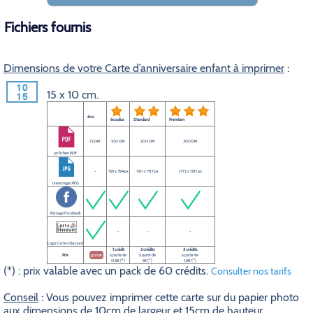
Fichiers fournis
Dimensions de votre Carte d’anniversaire enfant à imprimer
:
15 x 10 cm.
éco
éco plus
Standard
Premium
72 DPI
100 DPI
200 DPI
300 DPI
un fichier PDF
-
591 x 394 px
1181 x 787 px
1772 x 1181 px
une image JPEG
Partage Facebook
-
-
-
Logo Carte-Discount
1 crédit
2 crédits
3 crédits
Prix
gratuit
à partir de
à partir de
à partir de
0,5€ (*)
1€ (*)
1,5€ (*)
(*) : prix valable avec un pack de 60 crédits.
Consulter nos tarifs
Conseil
: Vous pouvez imprimer cette carte sur du papier photo
aux dimensions de 10cm de largeur et 15cm de hauteur.