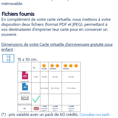
mémorable.
Fichiers fournis
En complément de votre carte virtuelle, nous mettons à votre
disposition deux fichiers (format PDF et JPEG), permettant à
vos destinataires d'imprimer leur carte pour en conserver un
souvenir.
Dimensions de votre Carte virtuelle d’anniversaire gratuite pour
enfant
:
15 x 10 cm.
éco
éco plus
Standard
Premium
72 DPI
100 DPI
200 DPI
300 DPI
un fichier PDF
-
591 x 394 px
1181 x 787 px
1772 x 1181 px
une image JPEG
-
-
-
Logo Carte-Discount
1 crédit
2 crédits
3 crédits
Prix
gratuit
à partir de
à partir de
à partir de
0,5€ (*)
1€ (*)
1,5€ (*)
(*) : prix valable avec un pack de 60 crédits.
Consulter nos tarifs