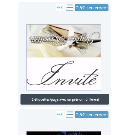
0,5€ seulement
12 étiquettes/page avec un prénom différent
0,5€ seulement