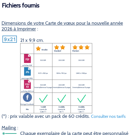
Fichiers fournis
Dimensions de votre Carte de vœux pour la nouvelle année
2026 à Imprimer
:
21 x 9,9 cm.
éco plus
Standard
Premium
100 DPI
200 DPI
300 DPI
un fichier PDF
827 x 390 px
1654 x 780 px
2480 x 1169 px
une image JPEG
100 DPI
200 DPI
300 DPI
3 exemplaires sur la page.
3 exemplaires sur la page.
3 exemplaires sur la page.
un fichier PDF A4
Partage Facebook
1 crédit
2 crédits
3 crédits
Prix
à partir de
à partir de
à partir de
0,5€ (*)
1€ (*)
1,5€ (*)
(*) : prix valable avec un pack de 60 crédits.
Consulter nos tarifs
Mailing
:
Chaque exemplaire de la carte peut être personnalisé