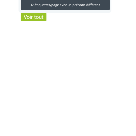
12 étiquettes/page avec un prénom différent
Voir tout