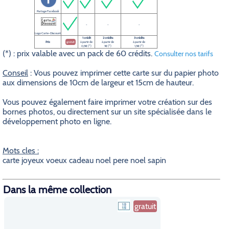
Partage Facebook
-
-
-
Logo Carte-Discount
1 crédit
2 crédits
3 crédits
Prix
gratuit
à partir de
à partir de
à partir de
0,5€ (*)
1€ (*)
1,5€ (*)
(*) : prix valable avec un pack de 60 crédits.
Consulter nos tarifs
Conseil
: Vous pouvez imprimer cette carte sur du papier photo
aux dimensions de 10cm de largeur et 15cm de hauteur.
Vous pouvez également faire imprimer votre création sur des
bornes photos, ou directement sur un site spécialisée dans le
développement photo en ligne.
Mots cles :
carte joyeux voeux cadeau noel pere noel sapin
Dans la même collection
gratuit