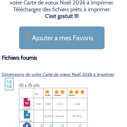
votre Carte de vœux Noël 2026 à Imprimer.
Téléchargez des fichiers prêts à imprimer.
C'est gratuit !!!
Ajouter a mes Favoris
Fichiers fournis
Dimensions de votre Carte de vœux Noël 2026 à Imprimer
:
10 x 15 cm.
éco
éco plus
Standard
Premium
72 DPI
100 DPI
200 DPI
300 DPI
un fichier PDF
-
394 x 591 px
787 x 1181 px
1181 x 1772 px
une image JPEG