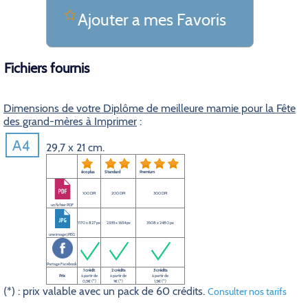
Ajouter a mes Favoris
Fichiers fournis
Dimensions de votre Diplôme de meilleure mamie pour la Fête
des grand-mères à Imprimer
:
29,7 x 21 cm.
éco plus
Standard
Premium
100 DPI
200 DPI
300 DPI
un fichier PDF
1170 x 827 px
2339 x 1654 px
3508 x 2480 px
une image JPEG
Partage Facebook
1 crédit
2 crédits
3 crédits
Prix
à partir de
à partir de
à partir de
0,5€ (*)
1€ (*)
1,5€ (*)
(*) : prix valable avec un pack de 60 crédits.
Consulter nos tarifs