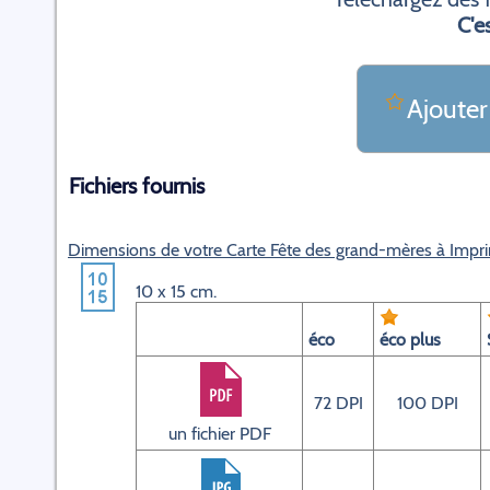
C'es
Ajouter
Fichiers fournis
Dimensions de votre Carte Fête des grand-mères à Impr
10 x 15 cm.
éco
éco plus
72 DPI
100 DPI
un fichier PDF