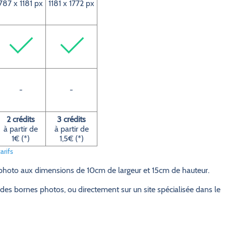
787 x 1181 px
1181 x 1772 px
-
-
2 crédits
3 crédits
à partir de
à partir de
1€ (*)
1,5€ (*)
arifs
 photo aux dimensions de 10cm de largeur et 15cm de hauteur.
des bornes photos, ou directement sur un site spécialisée dans le