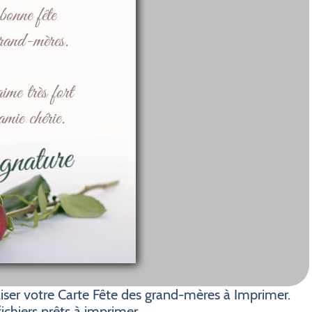
ser votre Carte Fête des grand-mères à Imprimer.
ichiers prêts à imprimer.