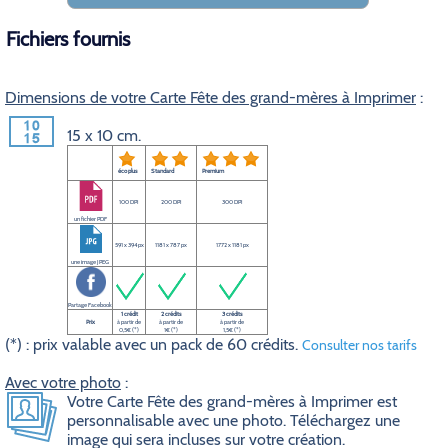
Fichiers fournis
Dimensions de votre Carte Fête des grand-mères à Imprimer
:
15 x 10 cm.
éco plus
Standard
Premium
100 DPI
200 DPI
300 DPI
un fichier PDF
591 x 394 px
1181 x 787 px
1772 x 1181 px
une image JPEG
Partage Facebook
1 crédit
2 crédits
3 crédits
Prix
à partir de
à partir de
à partir de
0,5€ (*)
1€ (*)
1,5€ (*)
(*) : prix valable avec un pack de 60 crédits.
Consulter nos tarifs
Avec votre photo
:
Votre Carte Fête des grand-mères à Imprimer est
personnalisable avec une photo. Téléchargez une
image qui sera incluses sur votre création.