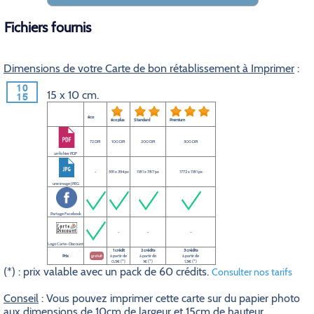
Fichiers fournis
Dimensions de votre Carte de bon rétablissement à Imprimer
:
15 x 10 cm.
éco
éco plus
Standard
Premium
72 DPI
100 DPI
200 DPI
300 DPI
un fichier PDF
-
591 x 394 px
1181 x 787 px
1772 x 1181 px
une image JPEG
Partage Facebook
-
-
-
Logo Carte-Discount
1 crédit
2 crédits
3 crédits
Prix
gratuit
à partir de
à partir de
à partir de
0,5€ (*)
1€ (*)
1,5€ (*)
(*) : prix valable avec un pack de 60 crédits.
Consulter nos tarifs
Conseil
: Vous pouvez imprimer cette carte sur du papier photo
aux dimensions de 10cm de largeur et 15cm de hauteur.