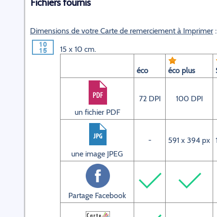
Fichiers fournis
Dimensions de votre Carte de remerciement à Imprimer
:
15 x 10 cm.
éco
éco plus
72 DPI
100 DPI
un fichier PDF
-
591 x 394 px
une image JPEG
Partage Facebook