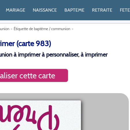
MARIAGE
NAISSANCE
BAPTEME
RETRAITE
FET
munion
Étiquette de baptême / communion
imer (carte 983)
nion à imprimer à personnaliser, à imprimer
liser cette carte