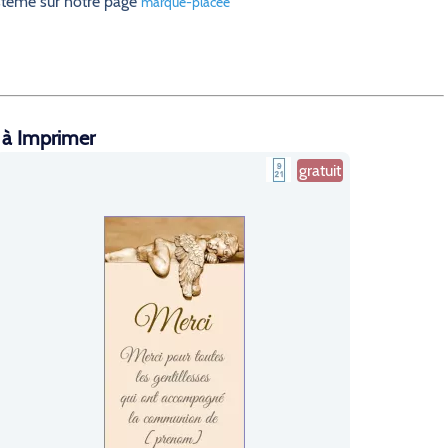
ystème sur notre page
marque-placee
 à Imprimer
gratuit