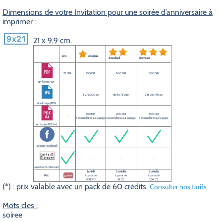
Dimensions de votre Invitation pour une soirée d’anniversaire à
imprimer
:
21 x 9,9 cm.
éco
éco plus
Standard
Premium
72 DPI
100 DPI
200 DPI
300 DPI
un fichier PDF
-
827 x 390 px
1654 x 780 px
2480 x 1169 px
une image JPEG
100 DPI
200 DPI
300 DPI
-
3 exemplaires sur la page.
3 exemplaires sur la page.
3 exemplaires sur la page.
un fichier PDF A4
Partage Facebook
-
-
-
Logo Carte-Discount
1 crédit
2 crédits
3 crédits
Prix
gratuit
à partir de
à partir de
à partir de
0,5€ (*)
1€ (*)
1,5€ (*)
(*) : prix valable avec un pack de 60 crédits.
Consulter nos tarifs
Mots cles :
soiree