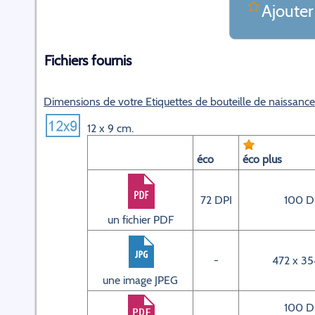
Ajouter
Fichiers fournis
Dimensions de votre Etiquettes de bouteille de naissanc
12 x 9 cm.
éco
éco plus
72 DPI
100 D
un fichier PDF
-
472 x 35
une image JPEG
100 D