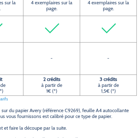
s sur la
4 exemplaires sur la
4 exemplaires sur la
.
page.
page.
-
-
it
2 crédits
3 crédits
 de
à partir de
à partir de
*)
1€ (*)
1,5€ (*)
arifs
 sur du papier Avery (référence C9269), feuille A4 autocollante
s vous fournissons est calibré pour ce type de papier.
et faire la découpe par la suite.