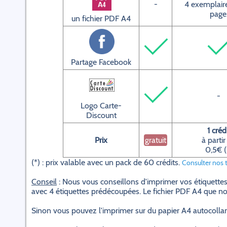
-
4 exemplaire
page
un fichier PDF A4
Partage Facebook
-
Logo Carte-
Discount
1 créd
Prix
gratuit
à partir
0,5€ (
(*) : prix valable avec un pack de 60 crédits.
Consulter nos t
Conseil
: Nous vous conseillons d'imprimer vos étiquettes
avec 4 étiquettes prédécoupées. Le fichier PDF A4 que nou
Sinon vous pouvez l'imprimer sur du papier A4 autocollant 