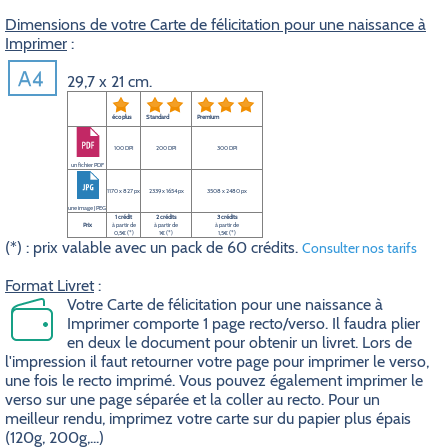
Dimensions de votre Carte de félicitation pour une naissance à
Imprimer
:
29,7 x 21 cm.
éco plus
Standard
Premium
100 DPI
200 DPI
300 DPI
un fichier PDF
1170 x 827 px
2339 x 1654 px
3508 x 2480 px
une image JPEG
1 crédit
2 crédits
3 crédits
Prix
à partir de
à partir de
à partir de
0,5€ (*)
1€ (*)
1,5€ (*)
(*) : prix valable avec un pack de 60 crédits.
Consulter nos tarifs
Format Livret
:
Votre Carte de félicitation pour une naissance à
Imprimer comporte 1 page recto/verso. Il faudra plier
en deux le document pour obtenir un livret. Lors de
l'impression il faut retourner votre page pour imprimer le verso,
une fois le recto imprimé. Vous pouvez également imprimer le
verso sur une page séparée et la coller au recto. Pour un
meilleur rendu, imprimez votre carte sur du papier plus épais
(120g, 200g,...)