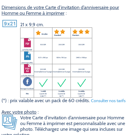
Dimensions de votre Carte d’invitation d’anniversaire pour
Homme ou Femme à imprimer
:
21 x 9,9 cm.
éco plus
Standard
Premium
100 DPI
200 DPI
300 DPI
un fichier PDF
827 x 390 px
1654 x 780 px
2480 x 1169 px
une image JPEG
100 DPI
200 DPI
300 DPI
3 exemplaires sur la page.
3 exemplaires sur la page.
3 exemplaires sur la page.
un fichier PDF A4
Partage Facebook
1 crédit
2 crédits
3 crédits
Prix
à partir de
à partir de
à partir de
0,5€ (*)
1€ (*)
1,5€ (*)
(*) : prix valable avec un pack de 60 crédits.
Consulter nos tarifs
Avec votre photo
:
Votre Carte d’invitation d’anniversaire pour Homme
ou Femme à imprimer est personnalisable avec une
photo. Téléchargez une image qui sera incluses sur
votre création.