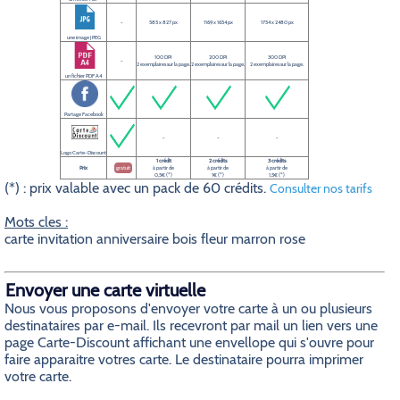
-
585 x 827 px
1169 x 1654 px
1754 x 2480 px
une image JPEG
100 DPI
200 DPI
300 DPI
-
2 exemplaires sur la page.
2 exemplaires sur la page.
2 exemplaires sur la page.
un fichier PDF A4
Partage Facebook
-
-
-
Logo Carte-Discount
1 crédit
2 crédits
3 crédits
Prix
gratuit
à partir de
à partir de
à partir de
0,5€ (*)
1€ (*)
1,5€ (*)
(*) : prix valable avec un pack de 60 crédits.
Consulter nos tarifs
Mots cles :
carte invitation anniversaire bois fleur marron rose
Envoyer une carte virtuelle
Nous vous proposons d'envoyer votre carte à un ou plusieurs
destinataires par e-mail. Ils recevront par mail un lien vers une
page Carte-Discount affichant une envellope qui s'ouvre pour
faire apparaitre votres carte. Le destinataire pourra imprimer
votre carte.