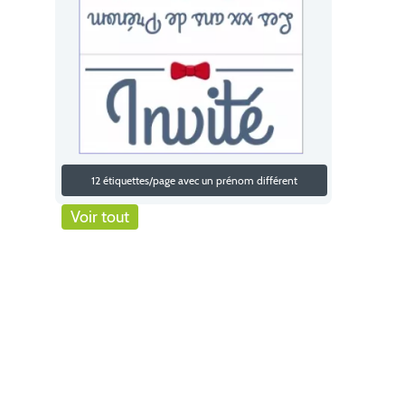
12 étiquettes/page avec un prénom différent
Voir tout