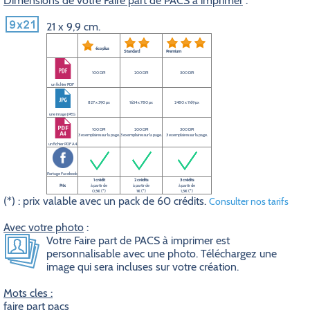
Dimensions de votre Faire part de PACS à imprimer
:
21 x 9,9 cm.
éco plus
Standard
Premium
100 DPI
200 DPI
300 DPI
un fichier PDF
827 x 390 px
1654 x 780 px
2480 x 1169 px
une image JPEG
100 DPI
200 DPI
300 DPI
3 exemplaires sur la page.
3 exemplaires sur la page.
3 exemplaires sur la page.
un fichier PDF A4
Partage Facebook
1 crédit
2 crédits
3 crédits
Prix
à partir de
à partir de
à partir de
0,5€ (*)
1€ (*)
1,5€ (*)
(*) : prix valable avec un pack de 60 crédits.
Consulter nos tarifs
Avec votre photo
:
Votre Faire part de PACS à imprimer est
personnalisable avec une photo. Téléchargez une
image qui sera incluses sur votre création.
Mots cles :
faire part pacs