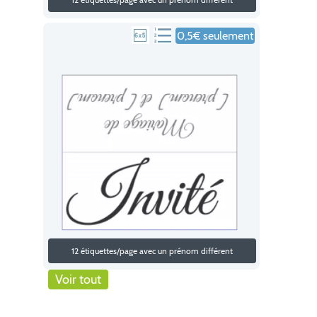
0,5€ seulement
12 étiquettes/page avec un prénom différent
Voir tout