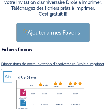
votre Invitation d'anniversaire Drole a imprimer.
Téléchargez des fichiers prêts à imprimer.
C'est gratuit !!!
Ajouter a mes Favoris
Fichiers fournis
Dimensions de votre Invitation d'anniversaire Drole a imprimer
:
14,8 x 21 cm.
éco
éco plus
Standard
Premium
72 DPI
100 DPI
200 DPI
300 DPI
un fichier PDF
-
585 x 827 px
1169 x 1654 px
1754 x 2480 px
une image JPEG