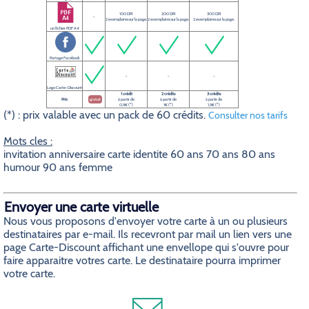
100 DPI
200 DPI
300 DPI
-
2 exemplaires sur la page.
2 exemplaires sur la page.
2 exemplaires sur la page.
un fichier PDF A4
Partage Facebook
-
-
-
Logo Carte-Discount
1 crédit
2 crédits
3 crédits
Prix
gratuit
à partir de
à partir de
à partir de
0,5€ (*)
1€ (*)
1,5€ (*)
(*) : prix valable avec un pack de 60 crédits.
Consulter nos tarifs
Mots cles :
invitation anniversaire carte identite 60 ans 70 ans 80 ans
humour 90 ans femme
Envoyer une carte virtuelle
Nous vous proposons d'envoyer votre carte à un ou plusieurs
destinataires par e-mail. Ils recevront par mail un lien vers une
page Carte-Discount affichant une envellope qui s'ouvre pour
faire apparaitre votres carte. Le destinataire pourra imprimer
votre carte.