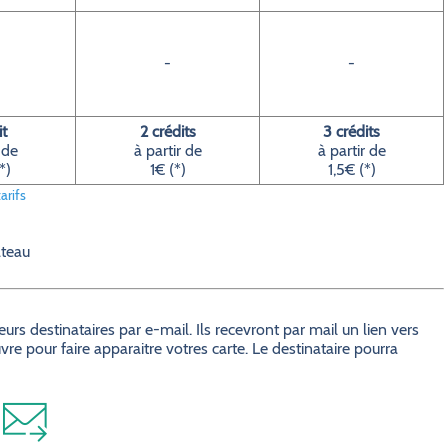
-
-
it
2 crédits
3 crédits
 de
à partir de
à partir de
*)
1€ (*)
1,5€ (*)
arifs
ateau
s destinataires par e-mail. Ils recevront par mail un lien vers
e pour faire apparaitre votres carte. Le destinataire pourra