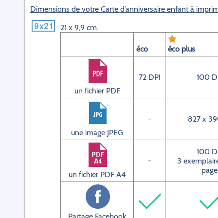
Dimensions de votre Carte d’anniversaire enfant à impri
21 x 9,9 cm.
éco
éco plus
72 DPI
100 D
un fichier PDF
-
827 x 39
une image JPEG
100 D
-
3 exemplaire
page
un fichier PDF A4
Partage Facebook