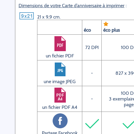
Dimensions de votre Carte d’anniversaire à imprimer
:
21 x 9,9 cm.
éco
éco plus
72 DPI
100 D
un fichier PDF
-
827 x 39
une image JPEG
100 D
-
3 exemplaire
page
un fichier PDF A4
Partage Facebook