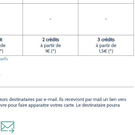
-
-
it
2 crédits
3 crédits
 de
à partir de
à partir de
*)
1€ (*)
1,5€ (*)
arifs
r
s destinataires par e-mail. Ils recevront par mail un lien vers
e pour faire apparaitre votres carte. Le destinataire pourra