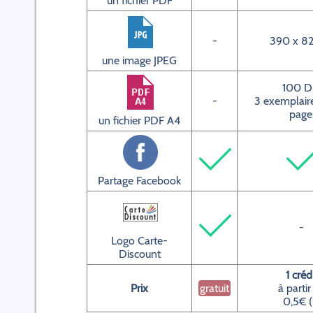
un fichier PDF
-
390 x 82
une image JPEG
100 D
-
3 exemplaire
page
un fichier PDF A4
Partage Facebook
-
Logo Carte-
Discount
1 créd
Prix
gratuit
à partir
0,5€ (