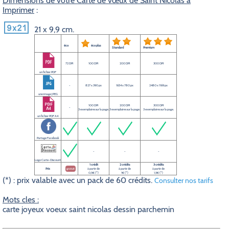
Dimensions de votre Carte de vœux de Saint Nicolas à
Imprimer
:
21 x 9,9 cm.
éco
éco plus
Standard
Premium
72 DPI
100 DPI
200 DPI
300 DPI
un fichier PDF
-
827 x 390 px
1654 x 780 px
2480 x 1169 px
une image JPEG
100 DPI
200 DPI
300 DPI
-
3 exemplaires sur la page.
3 exemplaires sur la page.
3 exemplaires sur la page.
un fichier PDF A4
Partage Facebook
-
-
-
Logo Carte-Discount
1 crédit
2 crédits
3 crédits
Prix
gratuit
à partir de
à partir de
à partir de
0,5€ (*)
1€ (*)
1,5€ (*)
(*) : prix valable avec un pack de 60 crédits.
Consulter nos tarifs
Mots cles :
carte joyeux voeux saint nicolas dessin parchemin