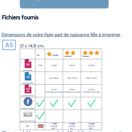
Fichiers fournis
Dimensions de votre Faire part de naissance fille à Imprimer
:
21 x 14,8 cm.
éco
éco plus
Standard
Premium
72 DPI
100 DPI
200 DPI
300 DPI
un fichier PDF
-
827 x 585 px
1654 x 1169 px
2480 x 1754 px
une image JPEG
100 DPI
200 DPI
300 DPI
-
2 exemplaires sur la page.
2 exemplaires sur la page.
2 exemplaires sur la page.
un fichier PDF A4
Partage Facebook
-
-
-
Logo Carte-Discount
1 crédit
2 crédits
3 crédits
Prix
gratuit
à partir de
à partir de
à partir de
0,5€ (*)
1€ (*)
1,5€ (*)