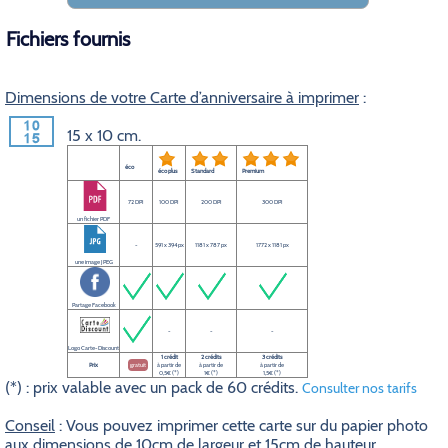
Fichiers fournis
Dimensions de votre Carte d’anniversaire à imprimer
:
15 x 10 cm.
éco
éco plus
Standard
Premium
72 DPI
100 DPI
200 DPI
300 DPI
un fichier PDF
-
591 x 394 px
1181 x 787 px
1772 x 1181 px
une image JPEG
Partage Facebook
-
-
-
Logo Carte-Discount
1 crédit
2 crédits
3 crédits
Prix
gratuit
à partir de
à partir de
à partir de
0,5€ (*)
1€ (*)
1,5€ (*)
(*) : prix valable avec un pack de 60 crédits.
Consulter nos tarifs
Conseil
: Vous pouvez imprimer cette carte sur du papier photo
aux dimensions de 10cm de largeur et 15cm de hauteur.