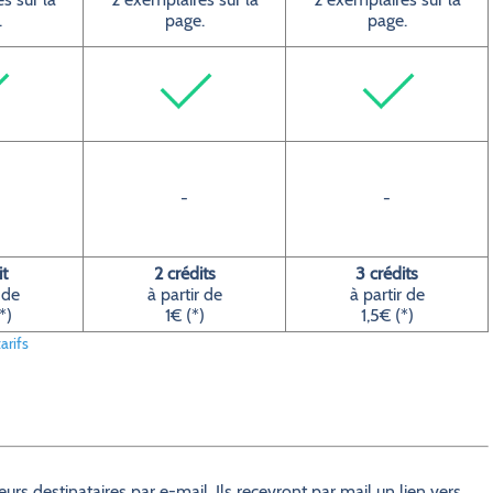
.
page.
page.
-
-
it
2 crédits
3 crédits
 de
à partir de
à partir de
*)
1€ (*)
1,5€ (*)
arifs
s destinataires par e-mail. Ils recevront par mail un lien vers