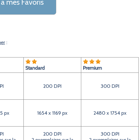
 a mes Favoris
mer
:
Standard
Premium
PI
200 DPI
300 DPI
5 px
1654 x 1169 px
2480 x 1754 px
PI
200 DPI
300 DPI
s sur la
2 exemplaires sur la
2 exemplaires sur la