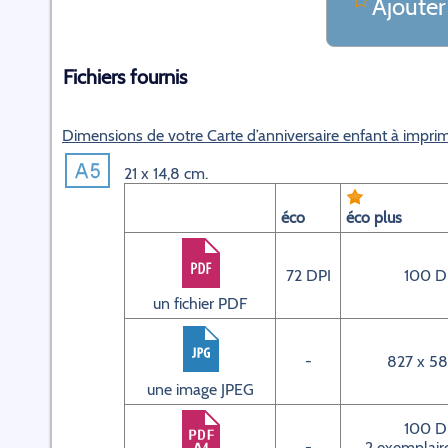
Ajouter
Fichiers fournis
Dimensions de votre Carte d’anniversaire enfant à impri
21 x 14,8 cm.
éco
éco plus
72 DPI
100 D
un fichier PDF
-
827 x 58
une image JPEG
100 D
-
2 exemplaire