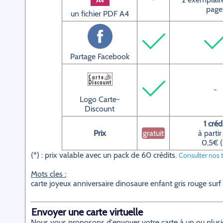
page
un fichier PDF A4
Partage Facebook
-
Logo Carte-
Discount
1 créd
Prix
gratuit
à partir
0,5€ (
(*) : prix valable avec un pack de 60 crédits.
Consulter nos t
Mots cles :
carte joyeux anniversaire dinosaure enfant gris rouge surf
Envoyer une carte virtuelle
Nous vous proposons d'envoyer votre carte à un ou plusieur