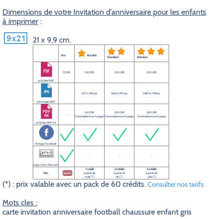
Dimensions de votre Invitation d’anniversaire pour les enfants
à imprimer
:
21 x 9,9 cm.
éco
éco plus
Standard
Premium
72 DPI
100 DPI
200 DPI
300 DPI
un fichier PDF
-
827 x 390 px
1654 x 780 px
2480 x 1169 px
une image JPEG
100 DPI
200 DPI
300 DPI
-
3 exemplaires sur la page.
3 exemplaires sur la page.
3 exemplaires sur la page.
un fichier PDF A4
Partage Facebook
-
-
-
Logo Carte-Discount
1 crédit
2 crédits
3 crédits
Prix
gratuit
à partir de
à partir de
à partir de
0,5€ (*)
1€ (*)
1,5€ (*)
(*) : prix valable avec un pack de 60 crédits.
Consulter nos tarifs
Mots cles :
carte invitation anniversaire football chaussure enfant gris