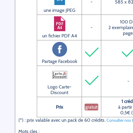
-
585 x 82
une image JPEG
100 D
-
2 exemplaire
page
un fichier PDF A4
Partage Facebook
-
Logo Carte-
Discount
1 créd
Prix
gratuit
à partir
0,5€ (
(*) : prix valable avec un pack de 60 crédits.
Consulter nos t
Mots cles :