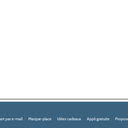
Part par e-mail
Marque-place
Idées cadeaux
Appli gratuite
Propose