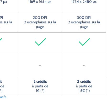
7 px
1169 x 1654 px
1754 x 2480 px
PI
200 DPI
300 DPI
s sur la
2 exemplaires sur la
2 exemplaires sur la
.
page.
page.
-
-
it
2 crédits
3 crédits
 de
à partir de
à partir de
*)
1€ (*)
1,5€ (*)
arifs