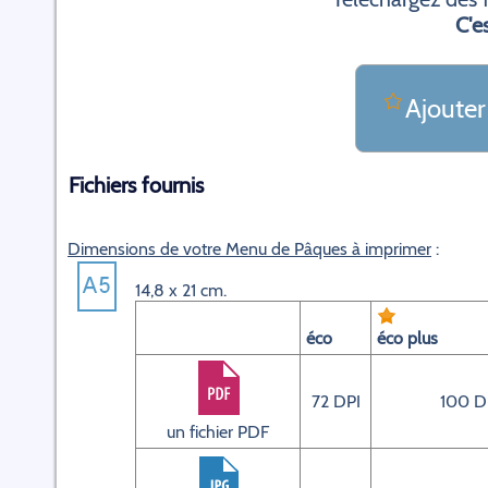
C'es
Ajouter
Fichiers fournis
Dimensions de votre Menu de Pâques à imprimer
:
14,8 x 21 cm.
éco
éco plus
72 DPI
100 D
un fichier PDF