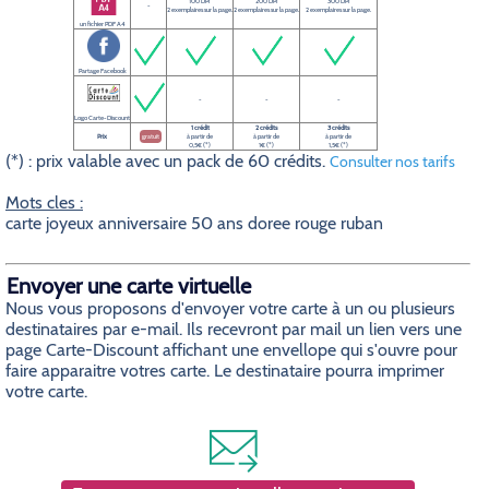
100 DPI
200 DPI
300 DPI
-
2 exemplaires sur la page.
2 exemplaires sur la page.
2 exemplaires sur la page.
un fichier PDF A4
Partage Facebook
-
-
-
Logo Carte-Discount
1 crédit
2 crédits
3 crédits
Prix
gratuit
à partir de
à partir de
à partir de
0,5€ (*)
1€ (*)
1,5€ (*)
(*) : prix valable avec un pack de 60 crédits.
Consulter nos tarifs
Mots cles :
carte joyeux anniversaire 50 ans doree rouge ruban
Envoyer une carte virtuelle
Nous vous proposons d'envoyer votre carte à un ou plusieurs
destinataires par e-mail. Ils recevront par mail un lien vers une
page Carte-Discount affichant une envellope qui s'ouvre pour
faire apparaitre votres carte. Le destinataire pourra imprimer
votre carte.