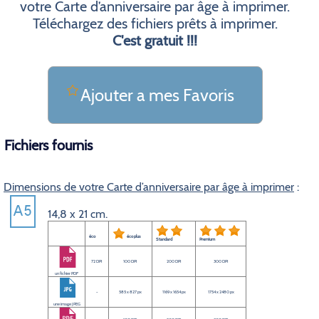
votre Carte d’anniversaire par âge à imprimer.
Téléchargez des fichiers prêts à imprimer.
C'est gratuit !!!
Ajouter a mes Favoris
Fichiers fournis
Dimensions de votre Carte d’anniversaire par âge à imprimer
:
14,8 x 21 cm.
éco
éco plus
Standard
Premium
72 DPI
100 DPI
200 DPI
300 DPI
un fichier PDF
-
585 x 827 px
1169 x 1654 px
1754 x 2480 px
une image JPEG