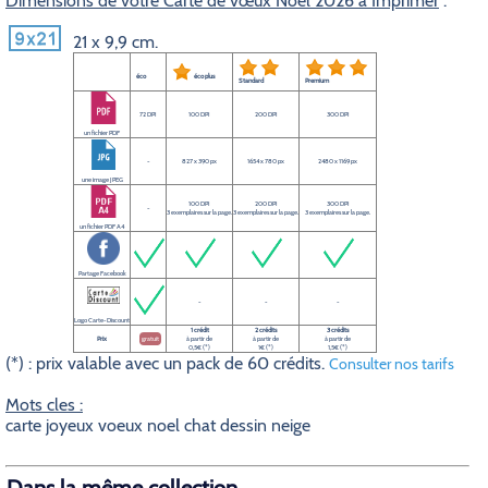
Dimensions de votre Carte de vœux Noël 2026 à Imprimer
:
21 x 9,9 cm.
éco
éco plus
Standard
Premium
72 DPI
100 DPI
200 DPI
300 DPI
un fichier PDF
-
827 x 390 px
1654 x 780 px
2480 x 1169 px
une image JPEG
100 DPI
200 DPI
300 DPI
-
3 exemplaires sur la page.
3 exemplaires sur la page.
3 exemplaires sur la page.
un fichier PDF A4
Partage Facebook
-
-
-
Logo Carte-Discount
1 crédit
2 crédits
3 crédits
Prix
gratuit
à partir de
à partir de
à partir de
0,5€ (*)
1€ (*)
1,5€ (*)
(*) : prix valable avec un pack de 60 crédits.
Consulter nos tarifs
Mots cles :
carte joyeux voeux noel chat dessin neige