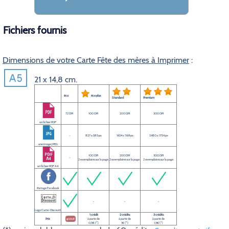
Fichiers fournis
Dimensions de votre Carte Fête des mères à Imprimer
:
21 x 14,8 cm.
éco
éco plus
Standard
Premium
72 DPI
100 DPI
200 DPI
300 DPI
un fichier PDF
-
827 x 585 px
1654 x 1169 px
2480 x 1754 px
une image JPEG
100 DPI
200 DPI
300 DPI
-
2 exemplaires sur la page.
2 exemplaires sur la page.
2 exemplaires sur la page.
un fichier PDF A4
Partage Facebook
-
-
-
Logo Carte-Discount
1 crédit
2 crédits
3 crédits
Prix
gratuit
à partir de
à partir de
à partir de
0,5€ (*)
1€ (*)
1,5€ (*)