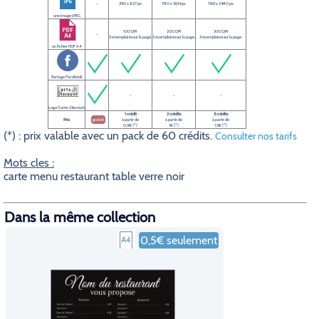
-
390 x 827 px
780 x 1654 px
1169 x 2480 px
une image JPEG
100 DPI
200 DPI
300 DPI
-
3 exemplaires sur la page.
3 exemplaires sur la page.
3 exemplaires sur la page.
un fichier PDF A4
Partage Facebook
-
-
-
Logo Carte-Discount
1 crédit
2 crédits
3 crédits
Prix
gratuit
à partir de
à partir de
à partir de
0,5€ (*)
1€ (*)
1,5€ (*)
(*) : prix valable avec un pack de 60 crédits.
Consulter nos tarifs
Mots cles :
carte menu restaurant table verre noir
Dans la même collection
0,5€ seulement