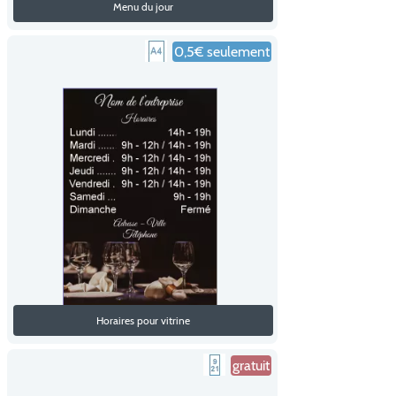
Menu du jour
0,5€ seulement
Horaires pour vitrine
gratuit