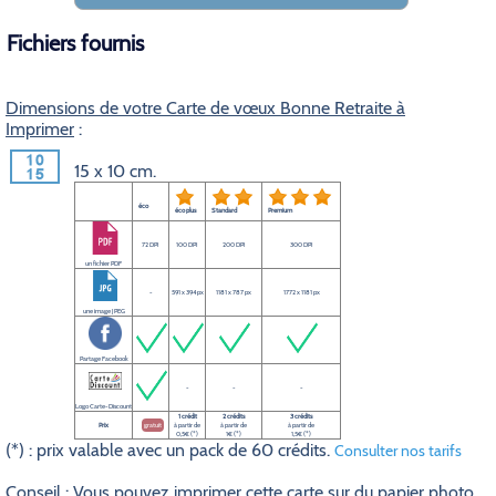
Fichiers fournis
Dimensions de votre Carte de vœux Bonne Retraite à
Imprimer
:
15 x 10 cm.
éco
éco plus
Standard
Premium
72 DPI
100 DPI
200 DPI
300 DPI
un fichier PDF
-
591 x 394 px
1181 x 787 px
1772 x 1181 px
une image JPEG
Partage Facebook
-
-
-
Logo Carte-Discount
1 crédit
2 crédits
3 crédits
Prix
gratuit
à partir de
à partir de
à partir de
0,5€ (*)
1€ (*)
1,5€ (*)
(*) : prix valable avec un pack de 60 crédits.
Consulter nos tarifs
Conseil
: Vous pouvez imprimer cette carte sur du papier photo