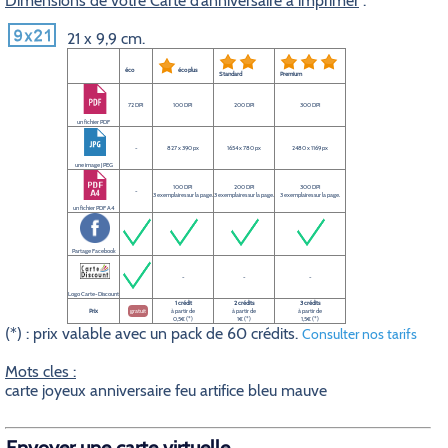
Dimensions de votre Carte d’anniversaire à imprimer
:
21 x 9,9 cm.
éco
éco plus
Standard
Premium
72 DPI
100 DPI
200 DPI
300 DPI
un fichier PDF
-
827 x 390 px
1654 x 780 px
2480 x 1169 px
une image JPEG
100 DPI
200 DPI
300 DPI
-
3 exemplaires sur la page.
3 exemplaires sur la page.
3 exemplaires sur la page.
un fichier PDF A4
Partage Facebook
-
-
-
Logo Carte-Discount
1 crédit
2 crédits
3 crédits
Prix
gratuit
à partir de
à partir de
à partir de
0,5€ (*)
1€ (*)
1,5€ (*)
(*) : prix valable avec un pack de 60 crédits.
Consulter nos tarifs
Mots cles :
carte joyeux anniversaire feu artifice bleu mauve